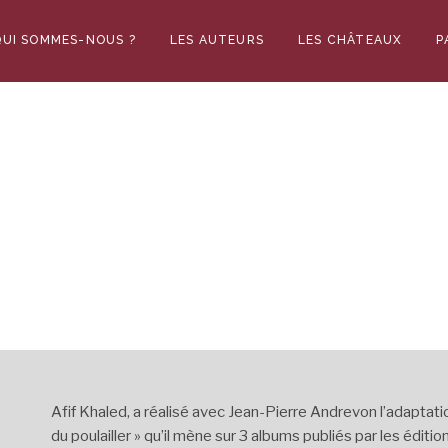
QUI SOMMES-NOUS ?
LES AUTEURS
LES CHÂTEAUX
P
Afif Khaled, a réalisé avec Jean-Pierre Andrevon l’adaptation
du poulailler » qu’il mène sur 3 albums publiés par les éditio